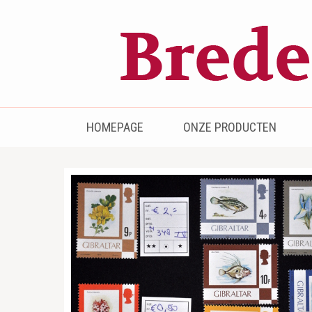
Bredenhof
Postzegels en munten
HOMEPAGE
ONZE PRODUCTEN