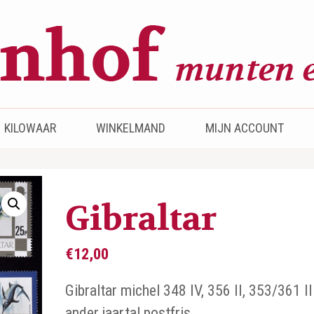
KILOWAAR
WINKELMAND
MIJN ACCOUNT
Gibraltar
€
12,00
Gibraltar michel 348 IV, 356 II, 353/361 II
ander jaartal postfris