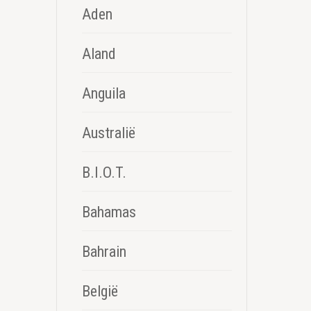
Aden
Aland
Anguila
Australië
B.I.O.T.
Bahamas
Bahrain
België