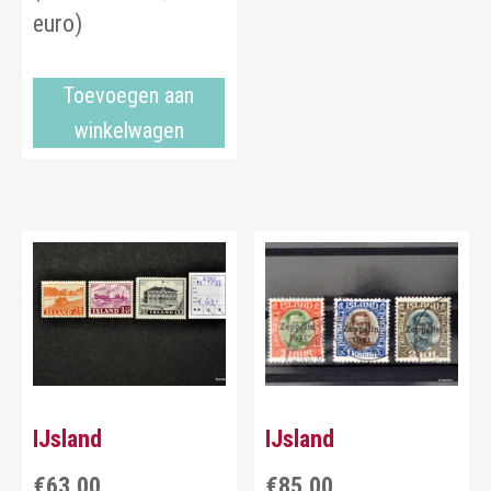
euro)
Toevoegen aan
winkelwagen
IJsland
IJsland
€
63,00
€
85,00