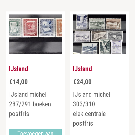
IJsland
IJsland
€
14,00
€
24,00
IJsland michel
IJsland michel
287/291 boeken
303/310
postfris
elek.centrale
postfris
Toevoegen aan