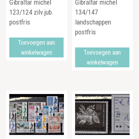
Gibraltar michel
Gibraltar michel
123/124 zilv.jub.
134/147
postfris
landschappen
postfris
Toevoegen aan
winkelwagen
Toevoegen aan
winkelwagen