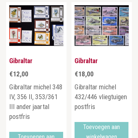
Gibraltar
Gibraltar
€
12,00
€
18,00
Gibraltar michel 348
Gibraltar michel
IV, 356 II, 353/361
432/446 vliegtuigen
III ander jaartal
postfris
postfris
Toevoegen aan
Toevoegen aan
winkelwagen