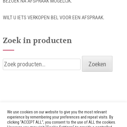
BEZOEK NA AFSPRAAK MOGELIJK.
WILT U IETS VERKOPEN BEL VOOR EEN AFSPRAAK.
Zoek in producten
Zoeken
Zoeken
naar:
We use cookies on our website to give you the most relevant
experience by remembering your preferences and repeat visits. By
clicking “ACCEPT ALL”, you consent to the use of ALL the cookies.
© 2026 Alle rechten voorbehouden door Bredenhof |