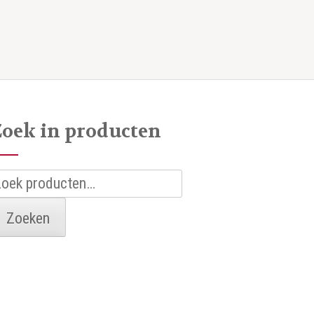
Zoek in producten
oeken
aar:
Zoeken