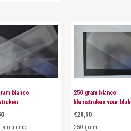
gram blanco
250 gram blanco
stroken
klemstroken voor blo
50
€
20,50
gram blanco
250 gram