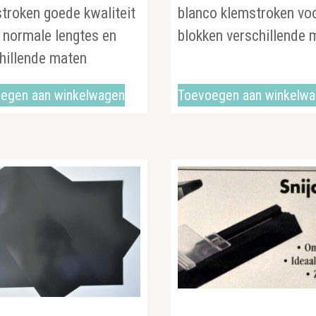
troken goede kwaliteit
blanco klemstroken vo
 normale lengtes en
blokken verschillende 
chillende maten
egen aan winkelwagen
Toevoegen aan winkelw