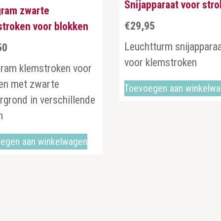
Snijapparaat voor str
gram zwarte
€
29,95
troken voor blokken
Leuchtturm snijappara
50
voor klemstroken
ram klemstroken voor
en met zwarte
Toevoegen aan winkelw
rgrond in verschillende
en
egen aan winkelwagen