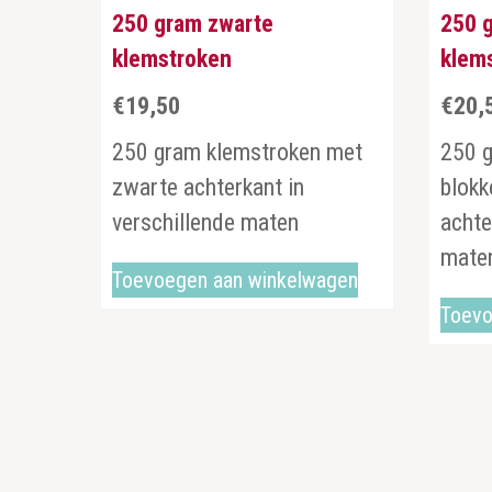
250 gram zwarte
250 
klemstroken
klems
€
19,50
€
20,
250 gram klemstroken met
250 g
zwarte achterkant in
blokk
verschillende maten
achte
mat
Toevoegen aan winkelwagen
Toevo