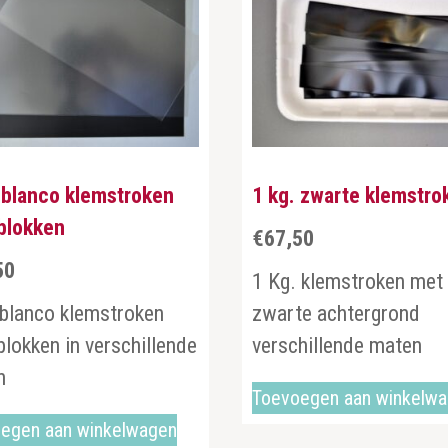
 blanco klemstroken
1 kg. zwarte klemstro
blokken
€
67,50
50
1 Kg. klemstroken met
 blanco klemstroken
zwarte achtergrond
blokken in verschillende
verschillende maten
en
Toevoegen aan winkelw
egen aan winkelwagen