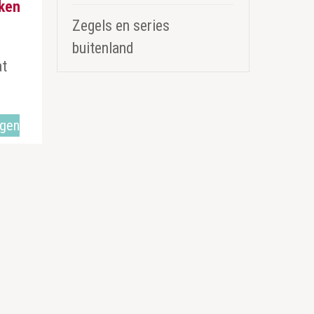
oken
Zegels en series
buitenland
at
agen