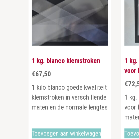
1 kg. blanco klemstroken
1 kg.
voor 
€
67,50
€
72,
1 kilo blanco goede kwaliteit
klemstroken in verschillende
1 kg.
maten en de normale lengtes
voor 
mat
Toevoegen aan winkelwagen
Toevo