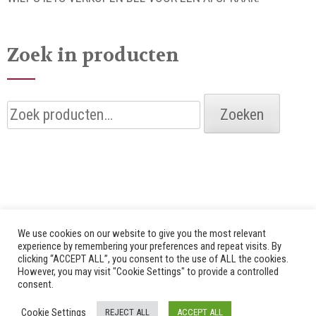
Zoek in producten
Zoeken
Zoeken
naar:
We use cookies on our website to give you the most relevant
experience by remembering your preferences and repeat visits. By
clicking “ACCEPT ALL”, you consent to the use of ALL the cookies.
© 2026 Alle rechten voorbehouden door Bredenhof |
However, you may visit "Cookie Settings" to provide a controlled
consent.
Website by
Fuzz Dogs
|
Privacy Policy
Cookie Settings
REJECT ALL
ACCEPT ALL