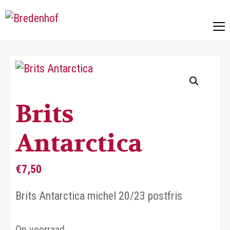
Bredenhof
Postzegels en munten
Brits
Antarctica
€
7,50
Brits Antarctica michel 20/23 postfris
Op voorraad