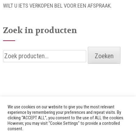
WILT U IETS VERKOPEN BEL VOOR EEN AFSPRAAK.
Zoek in producten
Zoeken
Zoeken
naar:
We use cookies on our website to give you the most relevant
experience by remembering your preferences and repeat visits. By
clicking “ACCEPT ALL”, you consent to the use of ALL the cookies.
© 2026 Alle rechten voorbehouden door Bredenhof |
However, you may visit "Cookie Settings" to provide a controlled
consent.
Website by
Fuzz Dogs
|
Privacy Policy