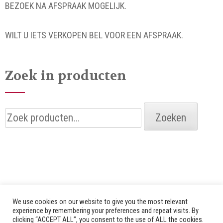
BEZOEK NA AFSPRAAK MOGELIJK.
WILT U IETS VERKOPEN BEL VOOR EEN AFSPRAAK.
Zoek in producten
Zoeken
Zoeken
naar:
We use cookies on our website to give you the most relevant
experience by remembering your preferences and repeat visits. By
clicking “ACCEPT ALL”, you consent to the use of ALL the cookies.
© 2026 Alle rechten voorbehouden door Bredenhof |