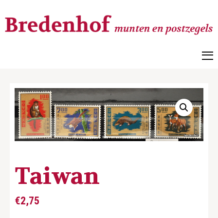
Bredenhof
Postzegels en munten
Taiwan
€
2,75