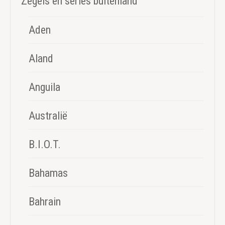
Zegels en series buitenland
Aden
Aland
Anguila
Australië
B.I.O.T.
Bahamas
Bahrain