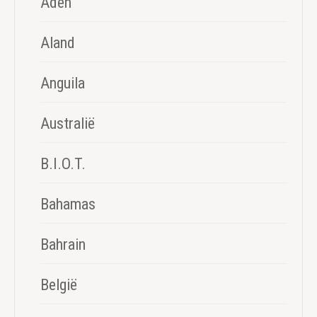
Aden
Aland
Anguila
Australië
B.I.O.T.
Bahamas
Bahrain
België