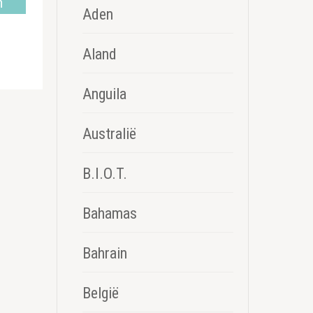
n
Aden
Aland
Anguila
Australië
B.I.O.T.
Bahamas
Bahrain
België