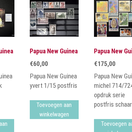
uinea
Papua New Guinea
Papua New Gu
€
60,00
€
175,00
uinea
Papua New Guinea
Papua New Gu
k
yvert 1/15 postfris
michel 714/72
opdruk serie
postfris schaar
Toevoegen aan
winkelwagen
aan
Toevoegen a