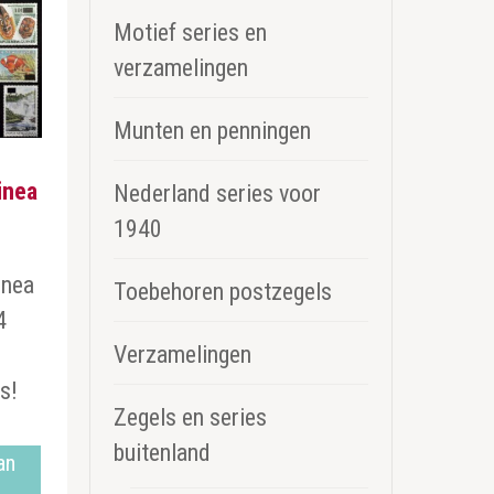
Motief series en
verzamelingen
Munten en penningen
inea
Nederland series voor
1940
inea
Toebehoren postzegels
4
Verzamelingen
s!
Zegels en series
buitenland
an