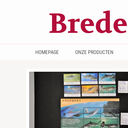
Bredenhof
Postzegels en munten
HOMEPAGE
ONZE PRODUCTEN