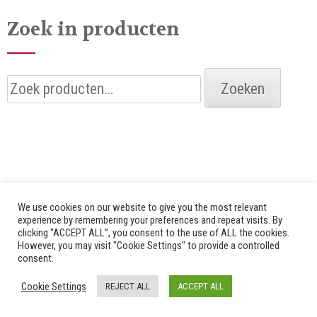
Zoek in producten
Zoeken
Zoeken
naar:
We use cookies on our website to give you the most relevant
experience by remembering your preferences and repeat visits. By
clicking “ACCEPT ALL”, you consent to the use of ALL the cookies.
© 2026 Alle rechten voorbehouden door Bredenhof |
However, you may visit "Cookie Settings" to provide a controlled
consent.
Website by
Fuzz Dogs
|
Privacy Policy
Cookie Settings
REJECT ALL
ACCEPT ALL