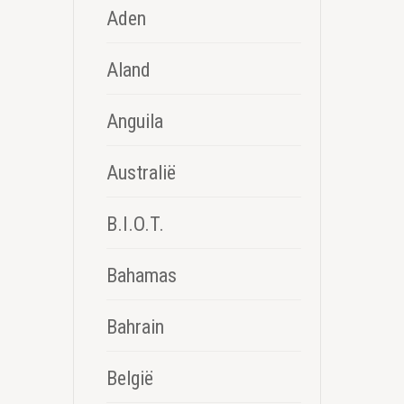
Aden
Aland
Anguila
Australië
B.I.O.T.
Bahamas
Bahrain
België