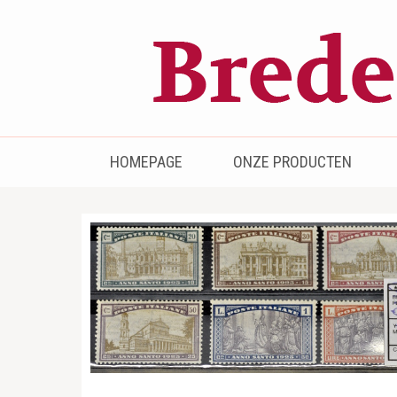
Bredenhof
Postzegels en munten
HOMEPAGE
ONZE PRODUCTEN