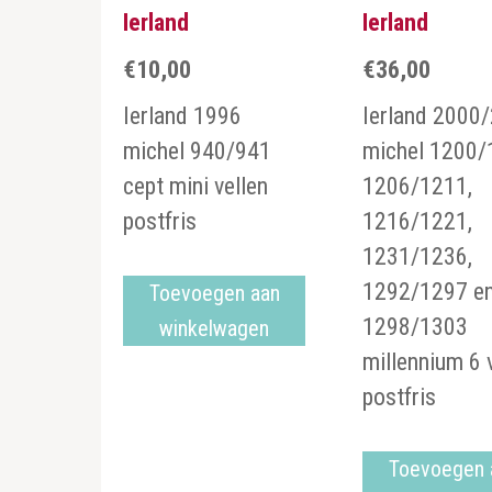
Ierland
Ierland
€
10,00
€
36,00
Ierland 1996
Ierland 2000
michel 940/941
michel 1200/
cept mini vellen
1206/1211,
postfris
1216/1221,
1231/1236,
1292/1297 e
Toevoegen aan
1298/1303
winkelwagen
millennium 6 
postfris
Toevoegen 