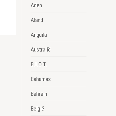
Aden
Aland
Anguila
Australië
B.I.O.T.
Bahamas
Bahrain
België