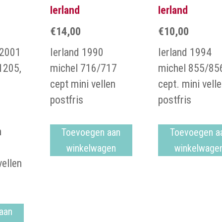
Ierland
Ierland
€
14,00
€
10,00
/2001
Ierland 1990
Ierland 1994
1205,
michel 716/717
michel 855/85
cept mini vellen
cept. mini vell
postfris
postfris
n
Toevoegen aan
Toevoegen a
winkelwagen
winkelwage
vellen
aan