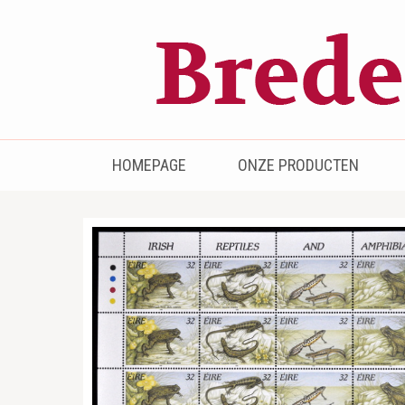
Bredenhof
Postzegels en munten
HOMEPAGE
ONZE PRODUCTEN