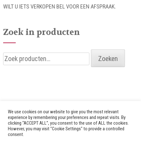
WILT U IETS VERKOPEN BEL VOOR EEN AFSPRAAK.
Zoek in producten
Zoeken
Zoeken
naar:
We use cookies on our website to give you the most relevant
experience by remembering your preferences and repeat visits. By
clicking “ACCEPT ALL”, you consent to the use of ALL the cookies.
© 2026 Alle rechten voorbehouden door Bredenhof |
However, you may visit "Cookie Settings" to provide a controlled
consent.
Website by
Fuzz Dogs
|
Privacy Policy