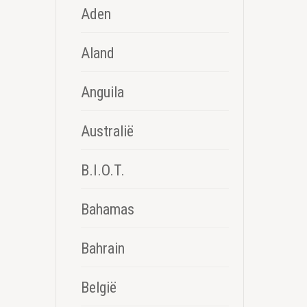
Aden
Aland
Anguila
Australië
B.I.O.T.
Bahamas
Bahrain
België