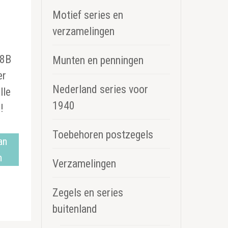
Motief series en
verzamelingen
 8B
Munten en penningen
er
Nederland series voor
lle
1940
!
Toebehoren postzegels
an
n
Verzamelingen
Zegels en series
buitenland