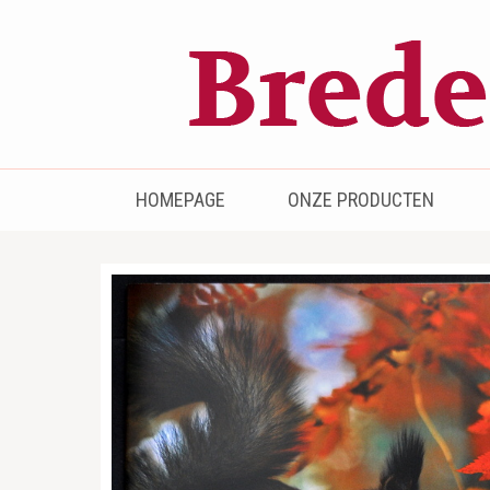
Bredenhof
Postzegels en munten
HOMEPAGE
ONZE PRODUCTEN