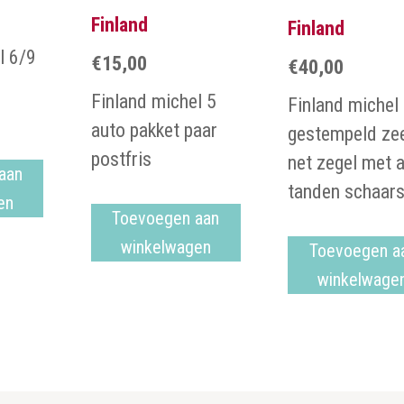
Finland
Finland
l 6/9
€
15,00
€
40,00
Finland michel 5
Finland michel
auto pakket paar
gestempeld ze
postfris
net zegel met a
aan
tanden schaars
en
Toevoegen aan
winkelwagen
Toevoegen a
winkelwage