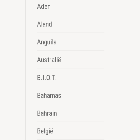
Aden
Aland
Anguila
Australië
B.I.O.T.
Bahamas
Bahrain
België