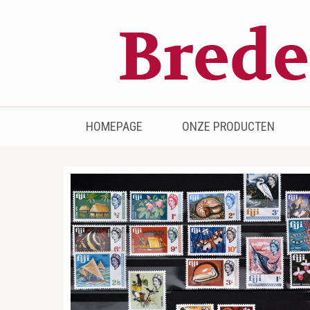
Bredenhof
Postzegels en munten
HOMEPAGE
ONZE PRODUCTEN