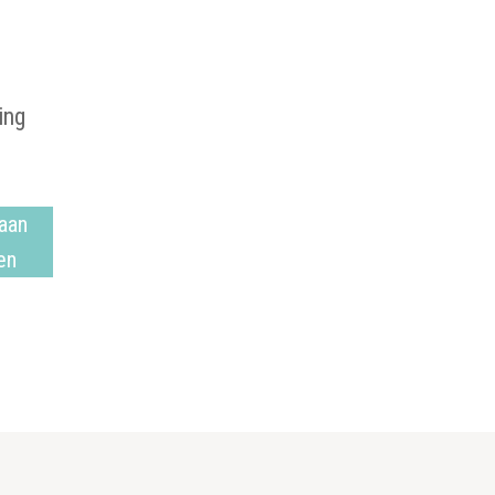
ing
aan
en