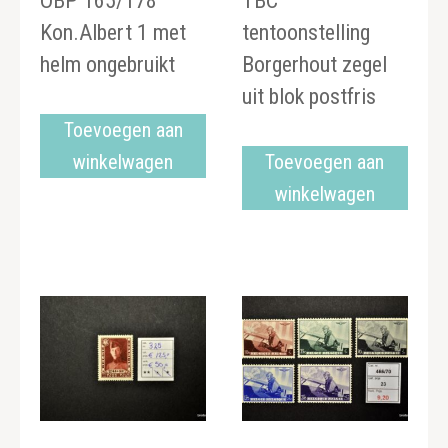
OBP 165/178
TBC
Kon.Albert 1 met
tentoonstelling
helm ongebruikt
Borgerhout zegel
uit blok postfris
Toevoegen aan
winkelwagen
Toevoegen aan
winkelwagen