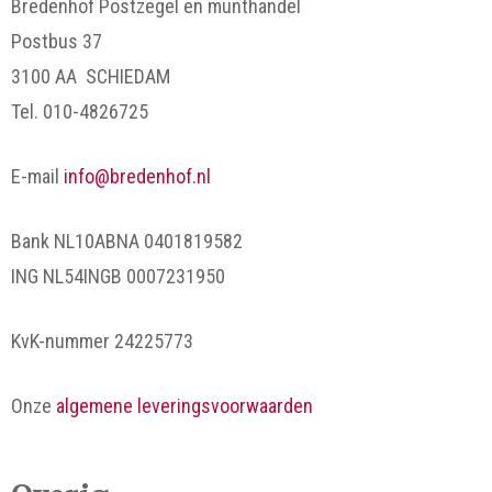
Bredenhof Postzegel en munthandel
Postbus 37
3100 AA SCHIEDAM
Tel. 010-4826725
E-mail
info@bredenhof.nl
Bank NL10ABNA 0401819582
ING NL54INGB 0007231950
KvK-nummer 24225773
Onze
algemene leveringsvoorwaarden