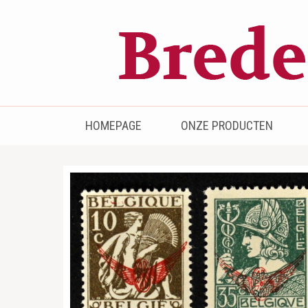
Bredenhof
Postzegels en munten
HOMEPAGE
ONZE PRODUCTEN