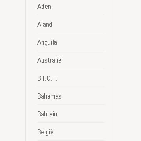
Aden
Aland
Anguila
Australië
B.I.O.T.
Bahamas
Bahrain
België