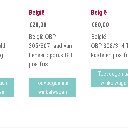
België
België
€
28,00
€
80,00
België OBP
België
ld
305/307 raad van
OBP 308/314 
ng
beheer opdruk BIT
kastelen postfr
postfris
Toevoegen a
aan
Toevoegen aan
winkelwage
en
winkelwagen