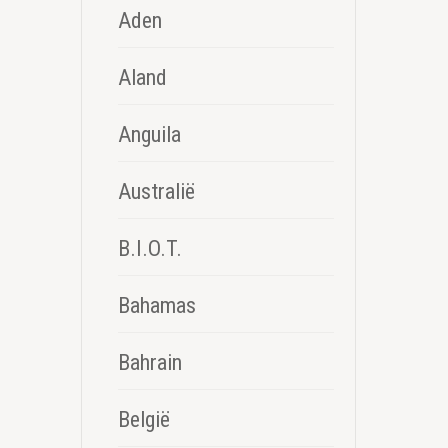
Aden
Aland
Anguila
Australië
B.I.O.T.
Bahamas
Bahrain
België