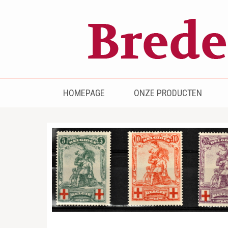
Bredenhof
Postzegels en munten
HOMEPAGE
ONZE PRODUCTEN