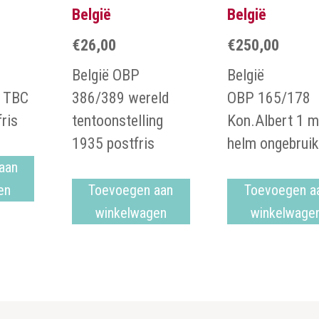
België
België
€
26,00
€
250,00
België OBP
België
 TBC
386/389 wereld
OBP 165/178
fris
tentoonstelling
Kon.Albert 1 m
1935 postfris
helm ongebruik
aan
en
Toevoegen aan
Toevoegen a
winkelwagen
winkelwage