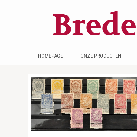
Bredenhof
Postzegels en munten
HOMEPAGE
ONZE PRODUCTEN