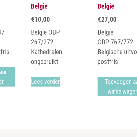
België
België
€
10,00
€
27,00
37
België OBP
België
267/272
OBP 767/772
fris
Kathedralen
Belgische uitv
ongebruikt
postfris
aan
en
Lees verder
Toevoegen a
winkelwage