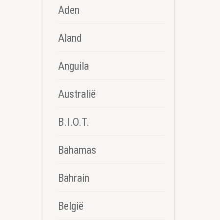
Aden
Aland
Anguila
Australië
B.I.O.T.
Bahamas
Bahrain
België