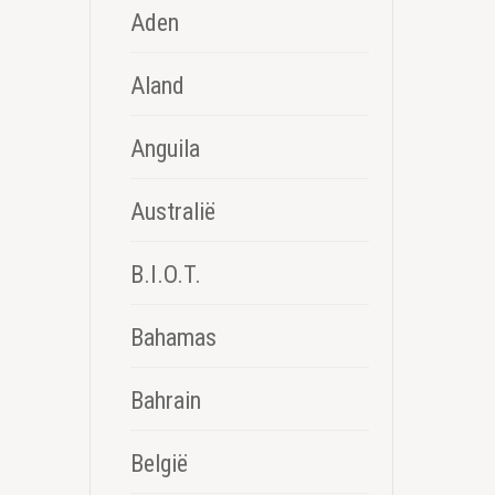
Aden
Aland
Anguila
Australië
B.I.O.T.
Bahamas
Bahrain
België