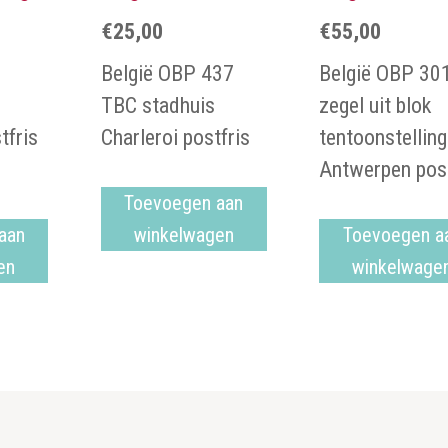
€
25,00
€
55,00
België OBP 437
België OBP 30
TBC stadhuis
zegel uit blok
tfris
Charleroi postfris
tentoonstelling
Antwerpen post
Toevoegen aan
aan
winkelwagen
Toevoegen a
en
winkelwage