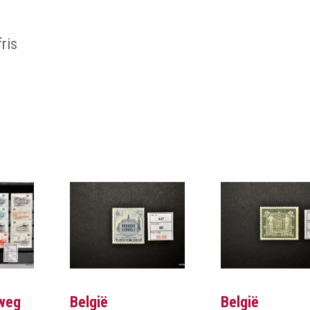
ris
rweg
België
België