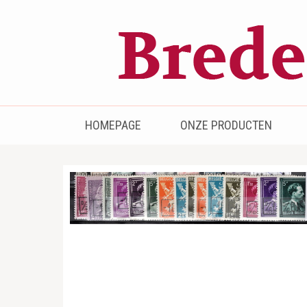
Bredenhof
Postzegels en munten
HOMEPAGE
ONZE PRODUCTEN