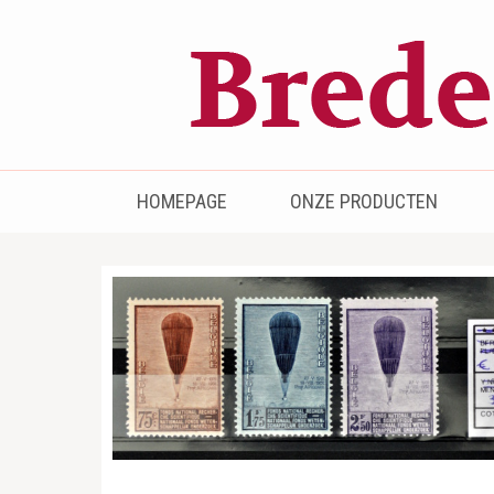
Bredenhof
Postzegels en munten
HOMEPAGE
ONZE PRODUCTEN