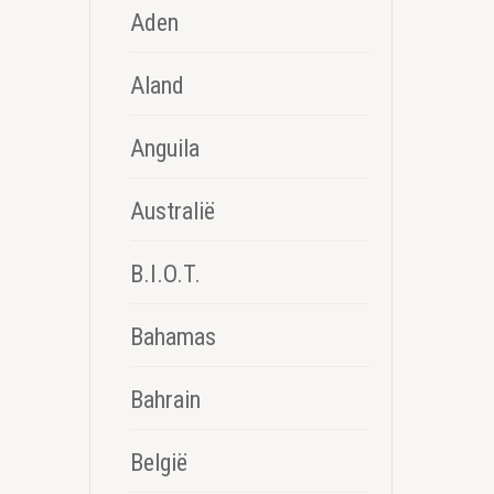
Aden
Aland
Anguila
Australië
B.I.O.T.
Bahamas
Bahrain
België