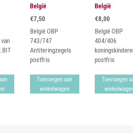
België
België
€
7,50
€
8,00
België OBP
België OBP
 van
743/747
404/406
k BIT
Antiteringzegels
koningskindere
postfris
postfris
aan
Toevoegen aan
Toevoegen a
en
winkelwagen
winkelwage