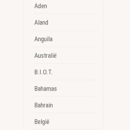
Aden
Aland
Anguila
Australië
B.I.O.T.
Bahamas
Bahrain
België