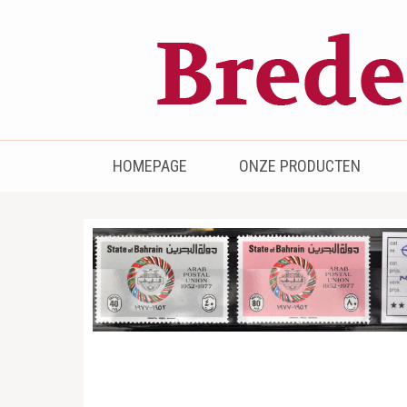
Bredenhof
Postzegels en munten
HOMEPAGE
ONZE PRODUCTEN