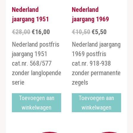
Nederland
Nederland
jaargang 1951
jaargang 1969
€
28,00
€
16,00
€
10,50
€
5,50
Oorspronkelijke
Huidige
Oorspronkelijke
Huidige
prijs
prijs
prijs
prijs
Nederland postfris
Nederland jaargang
was:
is:
was:
is:
jaargang 1951
1969 postfris
€28,00.
€16,00.
€10,50.
€5,50.
cat.nr. 568/577
cat.nr. 918-938
zonder langlopende
zonder permanente
serie
zegels
Toevoegen aan
Toevoegen aan
winkelwagen
winkelwagen