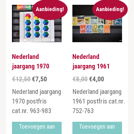
Aanbieding!
Aanbieding!
Nederland
Nederland
jaargang 1970
jaargang 1961
€
12,50
€
7,50
€
8,00
€
4,00
Oorspronkelijke
Huidige
Oorspronkelijke
Huidige
prijs
prijs
prijs
prijs
Nederland jaargang
Nederland jaargang
was:
is:
was:
is:
1970 postfris
1961 postfris cat.nr.
€12,50.
€7,50.
€8,00.
€4,00.
cat.nr. 963-983
752-763
Toevoegen aan
Toevoegen aan