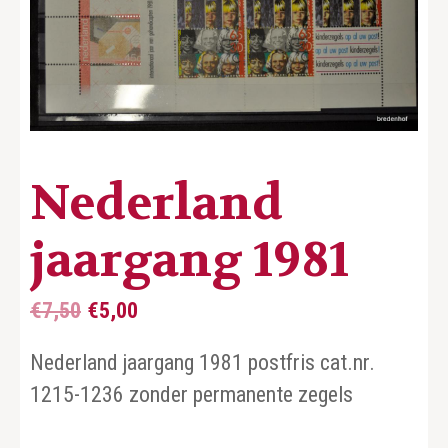
Nederland
jaargang 1981
Oorspronkelijke
Huidige
€
7,50
€
5,00
prijs
prijs
Nederland jaargang 1981 postfris cat.nr.
was:
is:
1215-1236 zonder permanente zegels
€7,50.
€5,00.