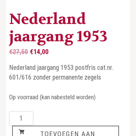
Nederland
jaargang 1953
Oorspronkelijke
Huidige
€
27,50
€
14,00
prijs
prijs
Nederland jaargang 1953 postfris cat.nr.
was:
is:
601/616 zonder permanente zegels
€27,50.
€14,00.
Op voorraad (kan nabesteld worden)
Nederland
jaargang
TOEVOEGEN AAN
1953