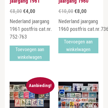
jaargang 1961
jaargang 1960
€
8,00
€
4,00
€
10,00
€
8,00
Oorspronkelijke
Huidige
Oorspronkelijke
Huidige
prijs
prijs
prijs
prijs
Nederland jaargang
Nederland jaargang
was:
is:
was:
is:
1961 postfris cat.nr.
1960 postfris cat.nr.73
€8,00.
€4,00.
€10,00.
€8,00.
752-763
Toevoegen aan
Toevoegen aan
winkelwagen
winkelwagen
Aanbieding!