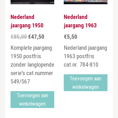
Nederland
Nederland
jaargang 1950
jaargang 1963
€
85,00
€
47,50
€
5,50
Oorspronkelijke
Huidige
prijs
prijs
Komplete jaargang
Nederland jaargang
was:
is:
1950 postfris
1963 postfris
€85,00.
€47,50.
zonder langlopende
cat.nr. 784-810
serie's cat.nummer
Toevoegen aan
549/567
winkelwagen
Toevoegen aan
winkelwagen