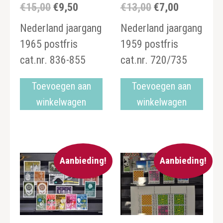
€
15,00
€
9,50
€
13,00
€
7,00
Oorspronkelijke
Huidige
Oorspronkelijke
Huidige
prijs
prijs
prijs
prijs
Nederland jaargang
Nederland jaargang
was:
is:
was:
is:
1965 postfris
1959 postfris
€15,00.
€9,50.
€13,00.
€7,00.
cat.nr. 836-855
cat.nr. 720/735
Toevoegen aan
Toevoegen aan
winkelwagen
winkelwagen
Aanbieding!
Aanbieding!