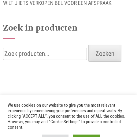
WILT U IETS VERKOPEN BEL VOOR EEN AFSPRAAK.
Zoek in producten
Zoeken
Zoeken
naar:
We use cookies on our website to give you the most relevant
experience by remembering your preferences and repeat visits. By
clicking “ACCEPT ALL”, you consent to the use of ALL the cookies.
© 2026 Alle rechten voorbehouden door Bredenhof |
However, you may visit "Cookie Settings" to provide a controlled
consent.
Website by
Fuzz Dogs
|
Privacy Policy