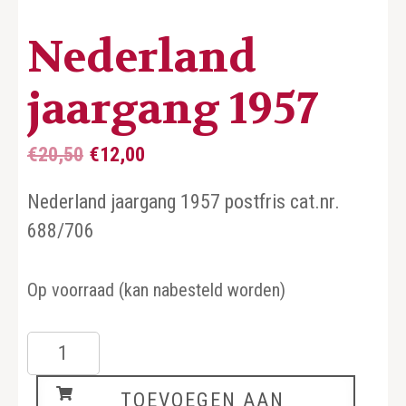
Nederland
jaargang 1957
Oorspronkelijke
Huidige
€
20,50
€
12,00
prijs
prijs
Nederland jaargang 1957 postfris cat.nr.
was:
is:
688/706
€20,50.
€12,00.
Op voorraad (kan nabesteld worden)
Nederland
jaargang
TOEVOEGEN AAN
1957