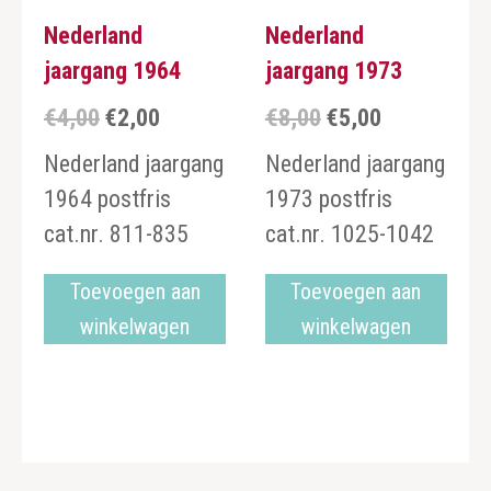
Nederland
Nederland
jaargang 1964
jaargang 1973
€
4,00
€
2,00
€
8,00
€
5,00
Oorspronkelijke
Huidige
Oorspronkelijke
Huidige
prijs
prijs
prijs
prijs
Nederland jaargang
Nederland jaargang
was:
is:
was:
is:
1964 postfris
1973 postfris
€4,00.
€2,00.
€8,00.
€5,00.
cat.nr. 811-835
cat.nr. 1025-1042
Toevoegen aan
Toevoegen aan
winkelwagen
winkelwagen