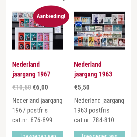
Aanbieding!
Nederland
Nederland
jaargang 1967
jaargang 1963
€
10,50
€
6,00
€
5,50
Oorspronkelijke
Huidige
prijs
prijs
Nederland jaargang
Nederland jaargang
was:
is:
1967 postfris
1963 postfris
€10,50.
€6,00.
cat.nr. 876-899
cat.nr. 784-810
Toevoegen aan
Toevoegen aan