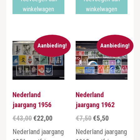
winkelwagen
winkelwagen
Aanbieding!
Aanbieding!
Nederland
Nederland
jaargang 1956
jaargang 1962
€
43,00
€
22,00
€
7,50
€
5,50
Oorspronkelijke
Huidige
Oorspronkelijke
Huidige
prijs
prijs
prijs
prijs
Nederland jaargang
Nederland jaargang
was:
is:
was:
is: