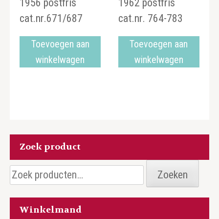
1956 postfris
1962 postfris
€43,00.
€22,00.
€7,50.
€5,50.
cat.nr.671/687
cat.nr. 764-783
Toevoegen aan
Toevoegen aan
winkelwagen
winkelwagen
Zoek product
Zoeken
Zoeken
naar:
Winkelmand