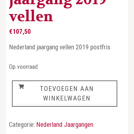
vellen
€
107,50
Nederland jaargang vellen 2019 postfris
Op voorraad
Nederland
TOEVOEGEN AAN
jaargang
WINKELWAGEN
2019
vellen
aantal
Categorie:
Nederland Jaargangen