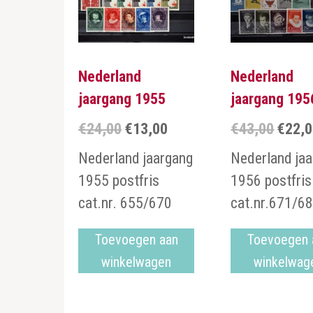
Nederland
Nederland
jaargang 1955
jaargang 195
€
24,00
€
13,00
€
43,00
€
22,
Oorspronkelijke
Huidige
Oorspr
prijs
prijs
prijs
Nederland jaargang
Nederland ja
was:
is:
was:
1955 postfris
1956 postfris
€24,00.
€13,00.
€43,00.
cat.nr. 655/670
cat.nr.671/6
Toevoegen aan
Toevoegen 
winkelwagen
winkelwag