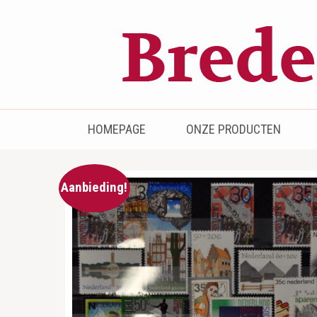
Bredenhof
Postzegels en munten
HOMEPAGE
ONZE PRODUCTEN
Aanbieding!