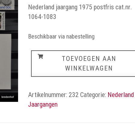
prijs
prijs
Nederland jaargang 1975 postfris cat.nr.
was:
is:
1064-1083
€7,00.
€4,50.
Beschikbaar via nabestelling
Nederland
TOEVOEGEN AAN
jaargang
WINKELWAGEN
1975
aantal
Artikelnummer:
232
Categorie:
Nederland
Jaargangen