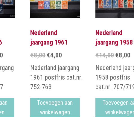
Nederland
Nederland
6
jaargang 1961
jaargang 1958
00
€
8,00
€
4,00
€
14,00
€
8,00
onkelijke
Huidige
Oorspronkelijke
Huidige
Oorspron
H
prijs
prijs
prijs
prijs
p
argang
Nederland jaargang
Nederland jaar
is:
was:
is:
was:
is
1961 postfris cat.nr.
1958 postfris
€22,00.
€8,00.
€4,00.
€14,00.
€
87
752-763
cat.nr. 707/71
aan
Toevoegen aan
Toevoegen a
en
winkelwagen
winkelwage