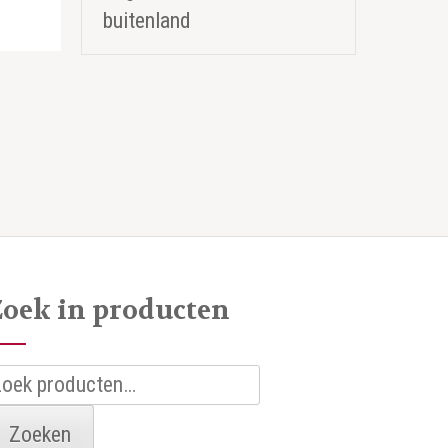
buitenland
Zoek in producten
oeken
aar:
Zoeken