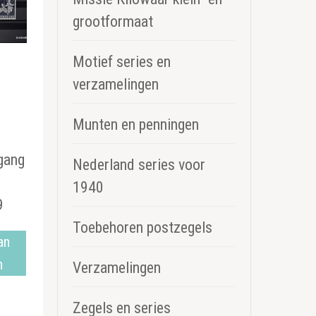
grootformaat
Motief series en
verzamelingen
Munten en penningen
kelijke
uidige
rijs
gang
Nederland series voor
:
1940
8,00.
9
Toebehoren postzegels
an
n
Verzamelingen
Zegels en series