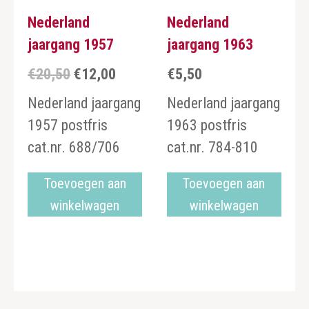
Nederland
Nederland
jaargang 1957
jaargang 1963
€
20,50
€
12,00
€
5,50
Oorspronkelijke
Huidige
prijs
prijs
Nederland jaargang
Nederland jaargang
was:
is:
1957 postfris
1963 postfris
€20,50.
€12,00.
cat.nr. 688/706
cat.nr. 784-810
Toevoegen aan
Toevoegen aan
winkelwagen
winkelwagen