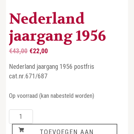
Nederland
jaargang 1956
Oorspronkelijke
Huidige
€
43,00
€
22,00
prijs
prijs
Nederland jaargang 1956 postfris
was:
is:
cat.nr.671/687
€43,00.
€22,00.
Op voorraad (kan nabesteld worden)
Nederland
jaargang
TOEVOEGEN AAN
1956