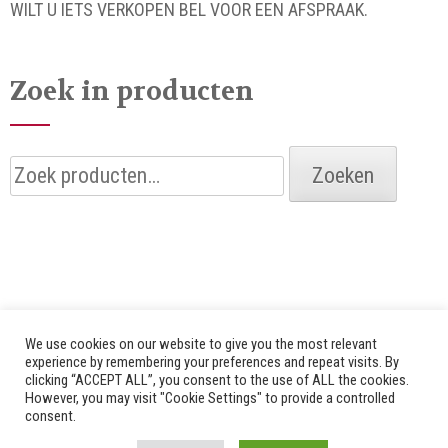
WILT U IETS VERKOPEN BEL VOOR EEN AFSPRAAK.
Zoek in producten
Zoeken
Zoeken
naar:
We use cookies on our website to give you the most relevant
experience by remembering your preferences and repeat visits. By
clicking “ACCEPT ALL”, you consent to the use of ALL the cookies.
© 2026 Alle rechten voorbehouden door Bredenhof |
However, you may visit "Cookie Settings" to provide a controlled
consent.
Website by
Fuzz Dogs
|
Privacy Policy