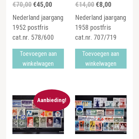
€
70,00
€
45,00
€
14,00
€
8,00
Oorspronkelijke
Huidige
Oorspronkelijke
Huidige
prijs
prijs
prijs
prijs
Nederland jaargang
Nederland jaargang
was:
is:
was:
is:
1952 postfris
1958 postfris
€70,00.
€45,00.
€14,00.
€8,00.
cat.nr. 578/600
cat.nr. 707/719
Toevoegen aan
Toevoegen aan
winkelwagen
winkelwagen
Aanbieding!