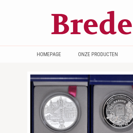
Bredenhof
Postzegels en munten
HOMEPAGE
ONZE PRODUCTEN