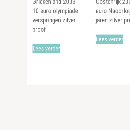
Griekenland 2003
Oostenrijk 20
10 euro olympiade
euro Naoorlo
verspringen zilver
jaren zilver p
proof
Lees verder
Lees verder