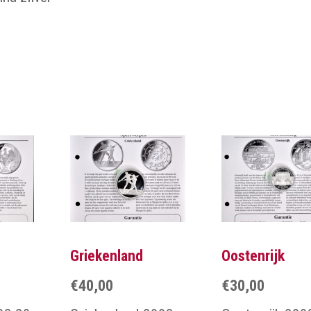
Griekenland
Oostenrijk
€
40,00
€
30,00