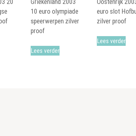
03 20
Griekenland 2003
Oostenrijk 200
gse
10 euro olympiade
euro slot Hofb
roof
speerwerpen zilver
zilver proof
proof
Lees verder
Lees verder