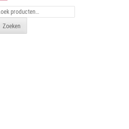
oeken
aar:
Zoeken