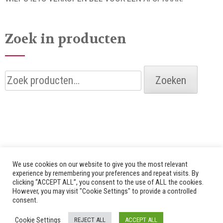
Zoek in producten
Zoeken
Zoeken
naar:
We use cookies on our website to give you the most relevant
experience by remembering your preferences and repeat visits. By
clicking “ACCEPT ALL”, you consent to the use of ALL the cookies.
© 2026 Alle rechten voorbehouden door Bredenhof |
However, you may visit "Cookie Settings" to provide a controlled
consent.
Website by
Fuzz Dogs
|
Privacy Policy
Cookie Settings
REJECT ALL
ACCEPT ALL