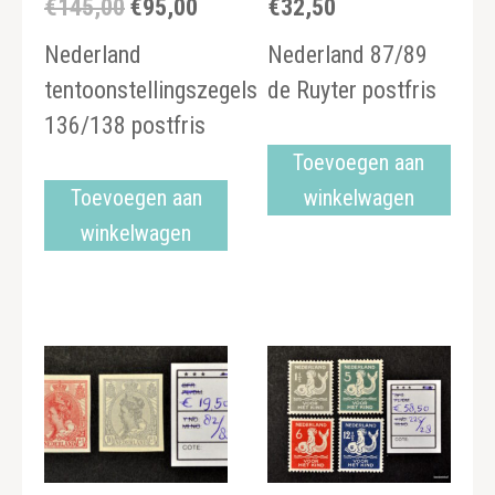
€
145,00
€
95,00
€
32,50
Oorspronkelijke
Huidige
prijs
prijs
Nederland
Nederland 87/89
was:
is:
tentoonstellingszegels
de Ruyter postfris
€145,00.
€95,00.
136/138 postfris
Toevoegen aan
Toevoegen aan
winkelwagen
winkelwagen