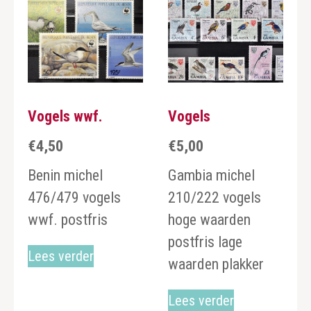
Vogels wwf.
Vogels
€
4,50
€
5,00
Benin michel
Gambia michel
476/479 vogels
210/222 vogels
wwf. postfris
hoge waarden
postfris lage
Lees verder
waarden plakker
Lees verder