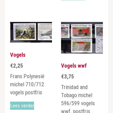
Vogels
Vogels wwf
€
2,25
Frans Polynesië
€
3,75
michel 710/712
Trinidad and
vogels postfris
Tobago michel
596/599 vogels
Lees verder
wwf. postfris