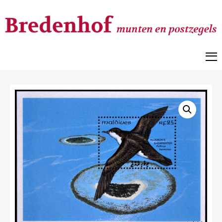
Bredenhof
Postzegels en munten