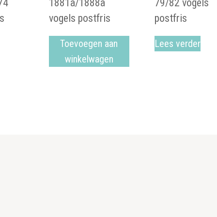
74
1881a/1888a
79/82 vogels
is
vogels postfris
postfris
Toevoegen aan
Lees verder
winkelwagen