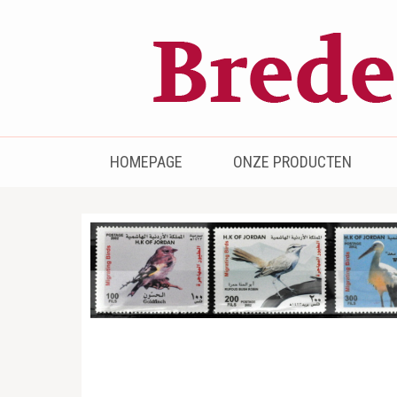
Bredenhof
Postzegels en munten
HOMEPAGE
ONZE PRODUCTEN