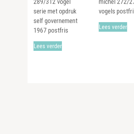
289/312 vogel
michel 272/2
serie met opdruk
vogels postfr
self governement
Lees verder
1967 postfris
Lees verder