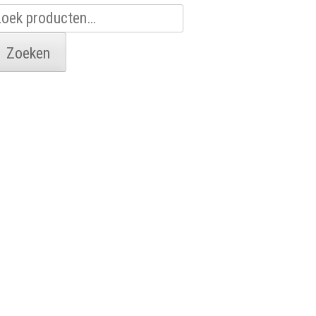
oeken
aar:
Zoeken