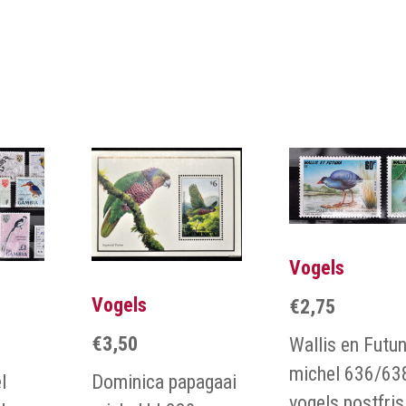
Vogels
Vogels
€
2,75
€
3,50
Wallis en Futu
michel 636/63
l
Dominica papagaai
vogels postfris