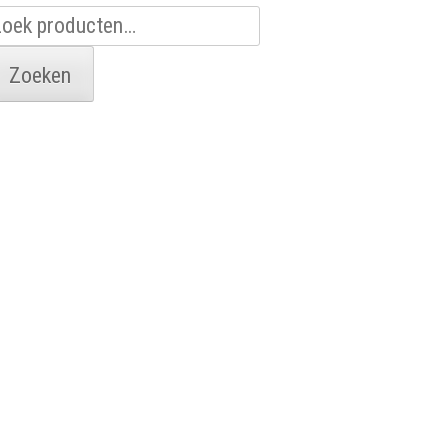
oeken
aar:
Zoeken