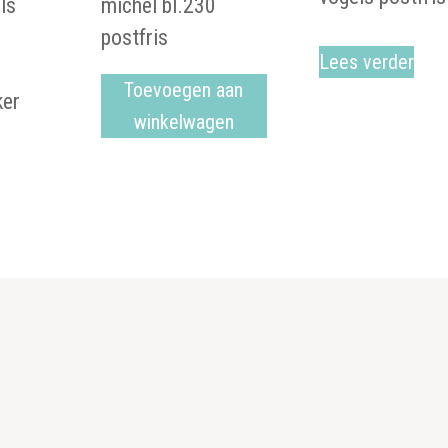
ls
michel bl.230
n
postfris
Lees verder
Toevoegen aan
ker
winkelwagen