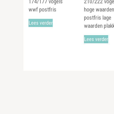
174/177 vogels
210/222 voge
wwf postfris
hoge waarde
postfris lage
Lees verder
waarden plak
Lees verder