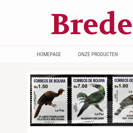
Bredenhof
Postzegels en munten
HOMEPAGE
ONZE PRODUCTEN