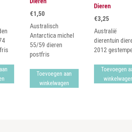
Dieren
Dieren
€
1,50
€
3,25
Australisch
den
Australië
Antarctica michel
74
dierentuin dier
55/59 dieren
fris
2012 gestempe
postfris
aan
Toevoegen a
Toevoegen aan
en
winkelwage
winkelwagen