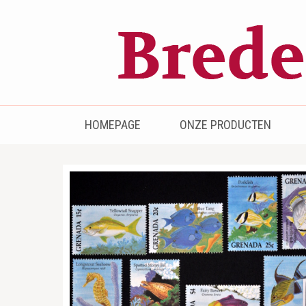
Bredenhof
Postzegels en munten
HOMEPAGE
ONZE PRODUCTEN