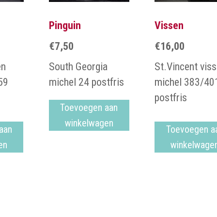
Pinguin
Vissen
€
7,50
€
16,00
en
South Georgia
St.Vincent vis
59
michel 24 postfris
michel 383/40
postfris
Toevoegen aan
winkelwagen
aan
Toevoegen a
en
winkelwage