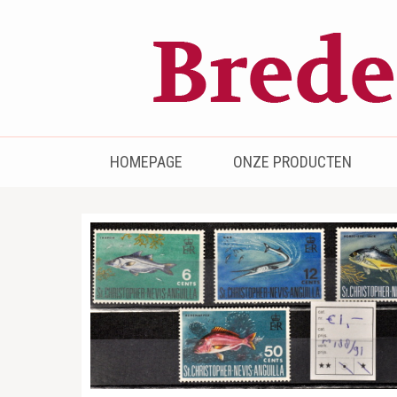
Bredenhof
Postzegels en munten
HOMEPAGE
ONZE PRODUCTEN