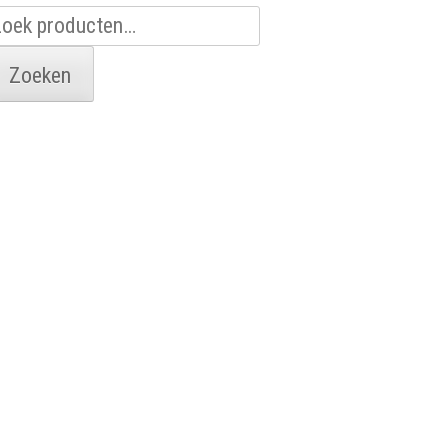
oeken
aar:
Zoeken