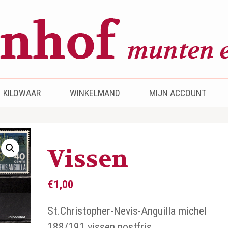
KILOWAAR
WINKELMAND
MIJN ACCOUNT
Vissen
€
1,00
St.Christopher-Nevis-Anguilla michel
188/191 vissen postfris