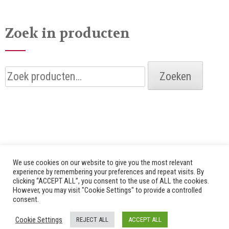
Zoek in producten
Zoeken
Zoeken
naar:
We use cookies on our website to give you the most relevant
experience by remembering your preferences and repeat visits. By
clicking “ACCEPT ALL”, you consent to the use of ALL the cookies.
© 2026 Alle rechten voorbehouden door Bredenhof |
However, you may visit "Cookie Settings" to provide a controlled
consent.
Website by
Fuzz Dogs
|
Privacy Policy
Cookie Settings
REJECT ALL
ACCEPT ALL