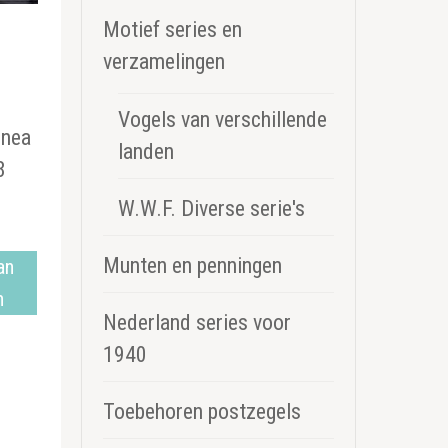
Motief series en
verzamelingen
Vogels van verschillende
inea
landen
8
W.W.F. Diverse serie's
Munten en penningen
an
n
Nederland series voor
1940
Toebehoren postzegels