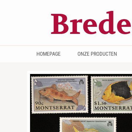
Bredenhof
Postzegels en munten
HOMEPAGE
ONZE PRODUCTEN