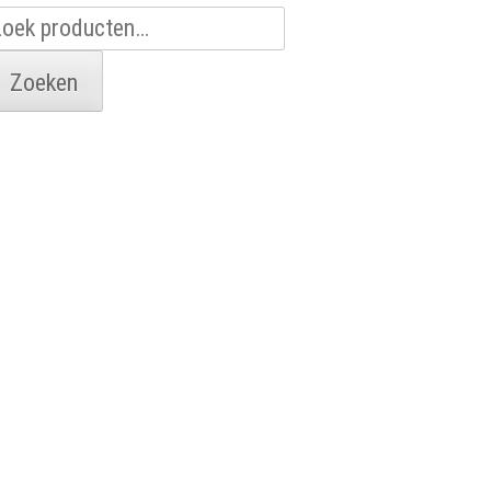
oeken
aar:
Zoeken