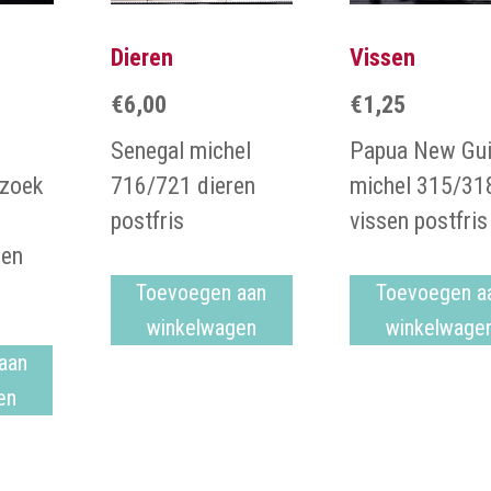
Dieren
Vissen
€
6,00
€
1,25
Senegal michel
Papua New Gu
ezoek
716/721 dieren
michel 315/31
postfris
vissen postfris
 en
Toevoegen aan
Toevoegen a
winkelwagen
winkelwage
aan
en