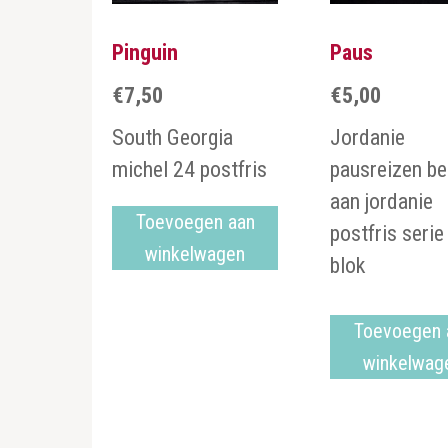
Pinguin
Paus
€
7,50
€
5,00
South Georgia
Jordanie
michel 24 postfris
pausreizen b
aan jordanie
Toevoegen aan
postfris serie
winkelwagen
blok
Toevoegen 
winkelwag