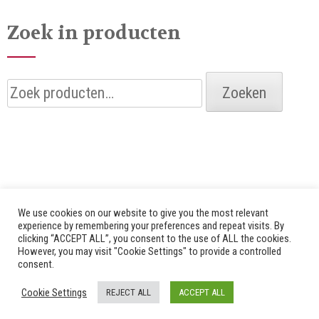
Zoek in producten
Zoeken
Zoeken
naar:
We use cookies on our website to give you the most relevant
experience by remembering your preferences and repeat visits. By
clicking “ACCEPT ALL”, you consent to the use of ALL the cookies.
© 2026 Alle rechten voorbehouden door Bredenhof |
However, you may visit "Cookie Settings" to provide a controlled
consent.
Website by
Fuzz Dogs
|
Privacy Policy
Cookie Settings
REJECT ALL
ACCEPT ALL