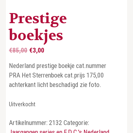
Prestige
boekjes
Oorspronkelijke
Huidige
€
85,00
€
3,00
prijs
prijs
Nederland prestige boekje cat.nummer
was:
is:
PRA Het Sterrenboek cat.prijs 175,00
€85,00.
€3,00.
achterkant licht beschadigd zie foto.
Uitverkocht
Artikelnummer:
2132
Categorie:
Jaargangen series en F.D.C.'s Nederland