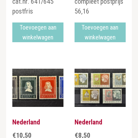
cat.nr. 641/645
compleet postprijs
postfris
56,16
Toevoegen aan
Toevoegen aan
winkelwagen
winkelwagen
Nederland
Nederland
€
10,50
€
8,50