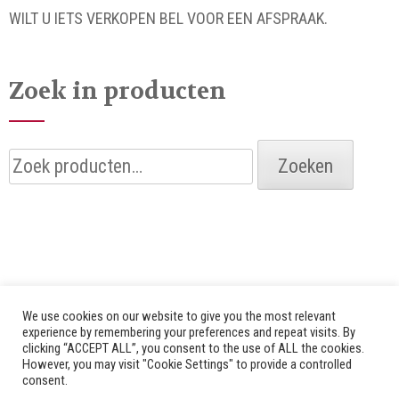
WILT U IETS VERKOPEN BEL VOOR EEN AFSPRAAK.
Zoek in producten
Zoeken
Zoeken
naar:
We use cookies on our website to give you the most relevant
experience by remembering your preferences and repeat visits. By
clicking “ACCEPT ALL”, you consent to the use of ALL the cookies.
© 2026 Alle rechten voorbehouden door Bredenhof |
However, you may visit "Cookie Settings" to provide a controlled
consent.
Website by
Fuzz Dogs
|
Privacy Policy