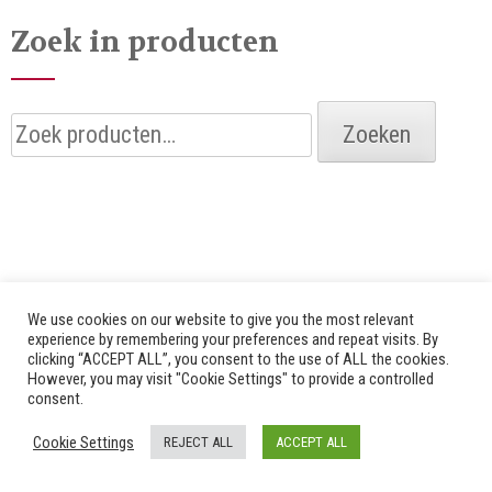
Zoek in producten
Zoeken
Zoeken
naar:
We use cookies on our website to give you the most relevant
experience by remembering your preferences and repeat visits. By
clicking “ACCEPT ALL”, you consent to the use of ALL the cookies.
© 2026 Alle rechten voorbehouden door Bredenhof |
However, you may visit "Cookie Settings" to provide a controlled
consent.
Website by
Fuzz Dogs
|
Privacy Policy
Cookie Settings
REJECT ALL
ACCEPT ALL