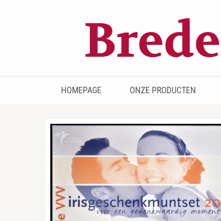
Bredenhof
Postzegels en munten
HOMEPAGE
ONZE PRODUCTEN