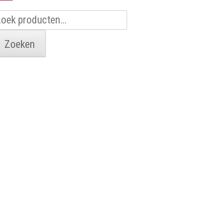
oeken
aar:
Zoeken