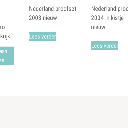
Nederland proofset
Nederland pro
2003 nieuw
2004 in kistje
ro
nieuw
krijk
Lees verder
Lees verder
aan
en