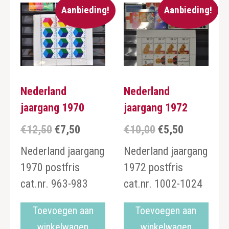
Aanbieding!
Aanbieding!
Nederland
Nederland
jaargang 1970
jaargang 1972
€
12,50
€
7,50
€
10,00
€
5,50
Oorspronkelijke
Huidige
Oorspronkelijke
Huidige
prijs
prijs
prijs
prijs
Nederland jaargang
Nederland jaargang
was:
is:
was:
is:
1970 postfris
1972 postfris
€12,50.
€7,50.
€10,00.
€5,50.
cat.nr. 963-983
cat.nr. 1002-1024
Toevoegen aan
Toevoegen aan
winkelwagen
winkelwagen