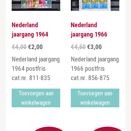
Nederland
Nederland
jaargang 1964
jaargang 1966
€
4,00
€
2,00
€
4,50
€
3,00
Oorspronkelijke
Huidige
Oorspronkelijke
Huidige
prijs
prijs
prijs
prijs
Nederland jaargang
Nederland jaargang
was:
is:
was:
is:
1964 postfris
1966 postfris
€4,00.
€2,00.
€4,50.
€3,00.
cat.nr. 811-835
cat.nr. 856-875
Toevoegen aan
Toevoegen aan
winkelwagen
winkelwagen