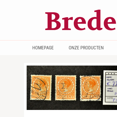
Bredenhof
Postzegels en munten
HOMEPAGE
ONZE PRODUCTEN