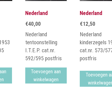
Nederland
Nederland
€
40,00
€
12,50
Nederland
Nederland
 1953
tentoonstelling
kinderzegels 1
05
I.T.E.P. cat.nr.
cat.nr. 573/57
592/595 postfris
postfris
aan
Toevoegen aan
Toevoegen a
en
winkelwagen
winkelwage