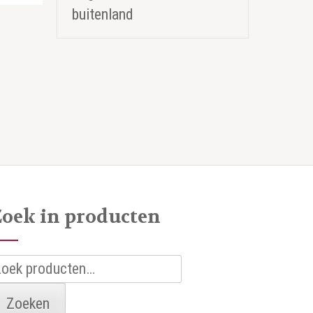
buitenland
Zoek in producten
oeken
aar:
Zoeken