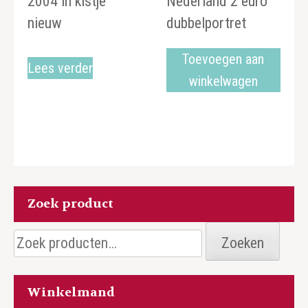
2004 in kistje
Nederland 2 euro
nieuw
dubbelportret
Toevoegen aan
Lees verder
winkelwagen
Zoek product
Zoeken
Zoeken
naar:
Winkelmand