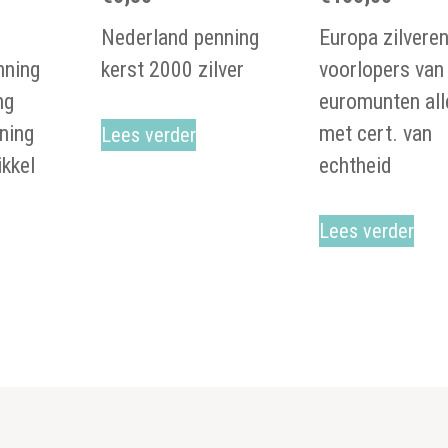
Nederland penning
Europa zilvere
nning
kerst 2000 zilver
voorlopers van
ng
euromunten all
ning
met cert. van
Lees verder
kkel
echtheid
Lees verder