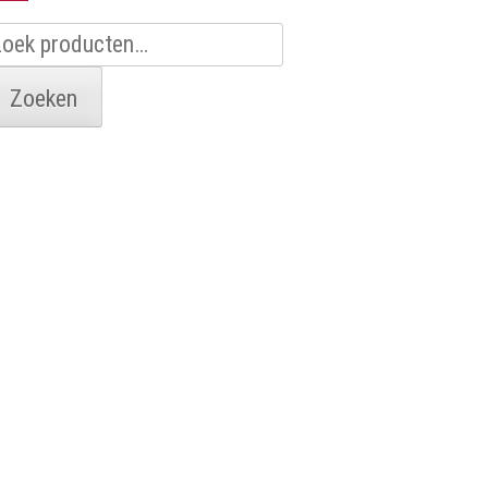
oeken
aar:
Zoeken